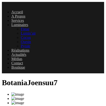
Accueil
A Propos
Services
Luminaires
Figue
Lumin’air
Cocon
Oursin
Pyrale
Réalisations
Actualités
Médias
Contact
Boutique
BotaniaJoensuu7