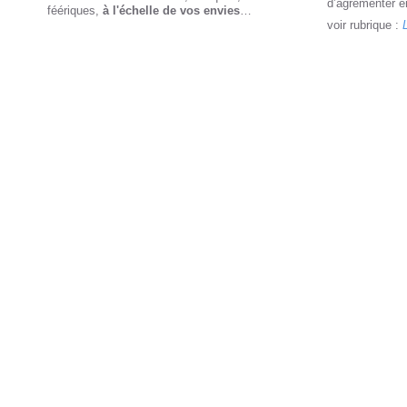
d’agrémenter e
féériques,
à l'échelle de vos envies
…
voir rubrique :