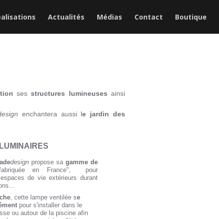
alisations
Actualités
Médias
Contact
Boutique
ation
ses
structures lumineuses
ainsi
design
enchantera aussi l
e jardin des
 LUMINAIRES
ade
design
propose sa
gamme de
abriquée en France", pour
espaces de vie extérieurs durant
isons…
nche
, cette lampe ventilée s
e
sément
pour s'installer dans le
asse ou autour de la piscine afin