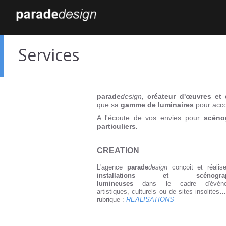
Services
parade
design,
créateur d'œuvres et 
que sa
gamme de luminaires
pour acc
A l'écoute de vos envies pour
scéno
particuliers.
CREATION
L'agence
parade
design
conçoit et réali
installations et scénograp
lumineuses
dans le cadre d'événe
artistiques, culturels ou de sites insolites
rubrique :
REALISATIONS