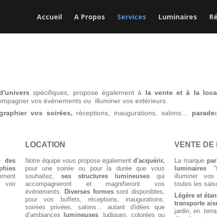
Accueil
A Propos
Services
Luminaires
Ré
d'univers
spécifiques, propose également à
la vente et à la loc
ompagner vos événements ou illuminer vos extérieurs.
graphier vos soirées,
réceptions, inaugurations, salons…
parade
LOCATION
VENTE DE
se
des
Notre équipe vous propose également
d'acquérir,
La marque
par
hies
pour une soirée ou pour la durée que vous
luminaires
"f
ment
souhaitez,
ses structures lumineuses
qui
illuminer vos 
… voir
accompagneront et magnifieront vos
toutes les sa
événements.
Diverses formes
sont disponibles,
Légère et éta
pour vos buffets, réceptions, inaugurations,
transporte ai
soirées privées, salons… autant d'idées que
jardin, en terr
d’ambiances
lumineuses
, ludiques, colorées ou