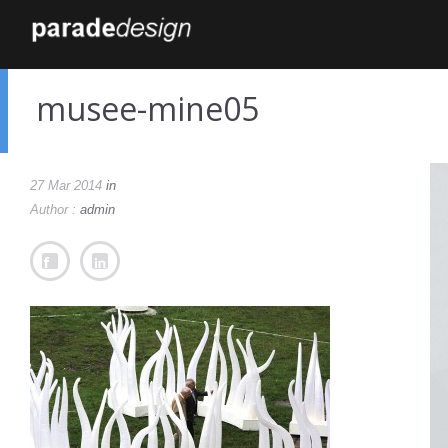
musee-mine05
27 Mar 2014
in
Author :
admin