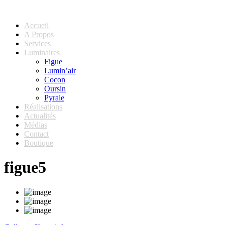
Accueil
A Propos
Services
Luminaires
Figue
Lumin’air
Cocon
Oursin
Pyrale
Réalisations
Actualités
Médias
Contact
Boutique
figue5